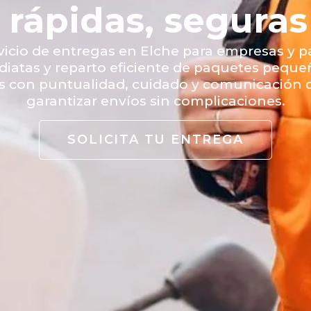
rápidas, seguras
icio de entregas en Elche para empresas y pa
diatas y reparto eficiente de paquetes peque
 con puntualidad, cuidado y comunicación d
garantizar envíos sin complicaciones.
SOLICITA TU ENTREGA