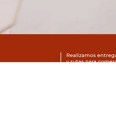
Realizamos entreg
y rutas para comerc
ocal en
Nos adaptamos a tus
envío, ofreciendo u
ada a
segura dentro de E
Nuestro objetivo es 
dad
cercano, fiable y si
VER SERVICIOS