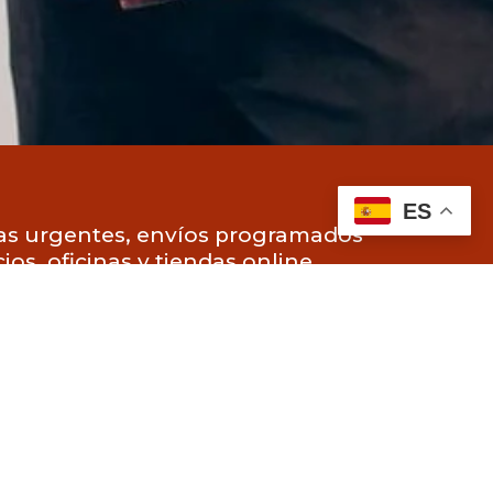
ES
as urgentes, envíos programados
ios, oficinas y tiendas online.
 horarios y a la urgencia del
na solución flexible, rápida y
lche y alrededores.
facilitar un servicio de reparto
n intermediarios.