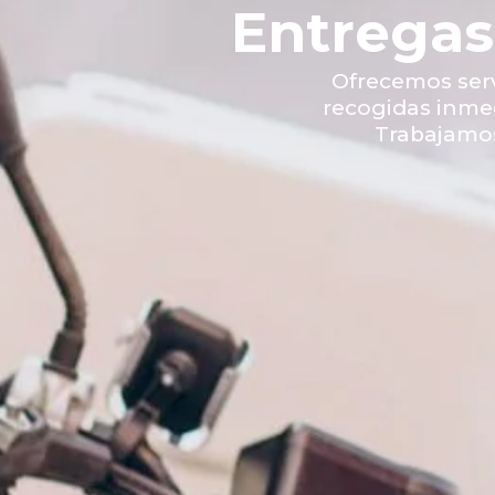
Entregas 
Ofrecemos serv
recogidas inme
Trabajamos