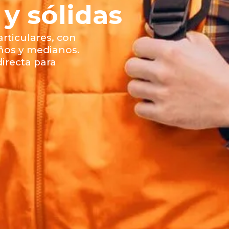
 y sólidas
rticulares, con
ños y medianos.
irecta para